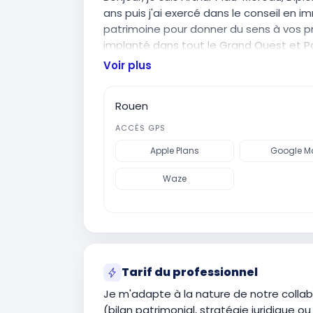
ans puis j'ai exercé dans le conseil en im
patrimoine pour donner du sens à vos pr
implanté dans tout le Grand Ouest et Pa
proposons une large variété de produits
Voir plus
structurer votre avenir. Je ne plaque pas
objectifs et vos craintes pour bâtir une 
Rouen
J’apporte la rigueur juridique pour la str
performance financière. Mon engagement
ACCÈS GPS
sachiez toujours pourquoi vous investisse
Apple Plans
Google M
Waze
Tarif du professionnel
Je m'adapte à la nature de notre collabo
(bilan patrimonial, stratégie juridique 