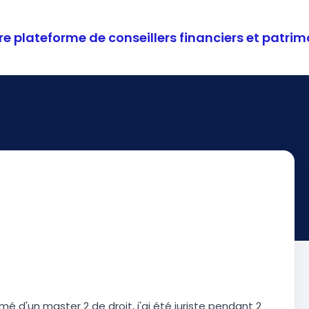
re plateforme de conseillers financiers et patr
mé d'un master 2 de droit, j'ai été juriste pendant 2