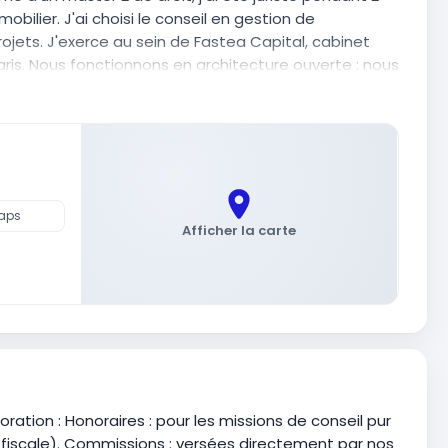
mobilier. J'ai choisi le conseil en gestion de
ojets. J'exerce au sein de Fastea Capital, cabinet
ris. Nous fonctionnons en architecture ouverte : nous
 chez une large variété de partenaires. Mon but :
 de produits tout faits. Ensemble, on définit vos
solution sur-mesure, tant juridique que financière.
atégie, et je m'appuie sur nos experts internes pour la
 : rendre votre patrimoine limpide pour que vous
z. Au plaisir d'échanger,
aps
Afficher la carte
ration : Honoraires : pour les missions de conseil pur
ou fiscale). Commissions : versées directement par nos