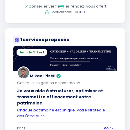
Conseiller vérifié
1er rendez-vous offert
Confidentiel · RGPD
1 services proposés
1er rdv Offert
Mikael Piselli
✓
Conseiller en gestion de patrimoine
Je vous aide à structurer, optimiser et
transmettre efficacement votre
patrimoine.
Chaque patrimoine est unique. Votre stratégie
doit l'être aussi.
Paris
Voir ›