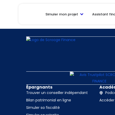
La page ne peu
Simuler mon projet
Assistant fin
Il semble que rien n’a été trouvé à cet emplace
Épargnants
Acadé
Trouver un conseiller indépendant
Podca
Bilan patrimonial en ligne
Accéder
Simuler sa fiscalité