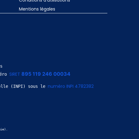
Conditions d'utilisations
Mentions légales
s
895 119 246 00034
SIRET 
éro 
numéro INPI 4782382
elle (INPI) sous le 
mie).