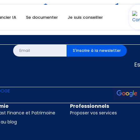
t pas être trouvée.
ancier IA
Se documenter
Je suis conseiller
ment.
S'inscrire à la newsletter
E
mie
Professionnels
st Finance et Patrimoine
Proposer vos services
 au blog