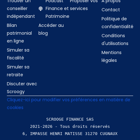
Trouver un
Podcast
Proposer vos
À propos
conseiller
Finance et
services
Contact
indépendant
Patrimoine
Politique de
Bilan
Accéder au
confidentialité
patrimonial
blog
Conditions
en ligne
d'utilisations
Simuler sa
Mentions
fiscalité
légales
Simuler sa
retraite
Discuter avec
Scroogy
Cliquez-ici pour modifier vos préférences en matière de
cookies
SCROOGE FINANCE SAS
2021-2026 - Tous droits réservés