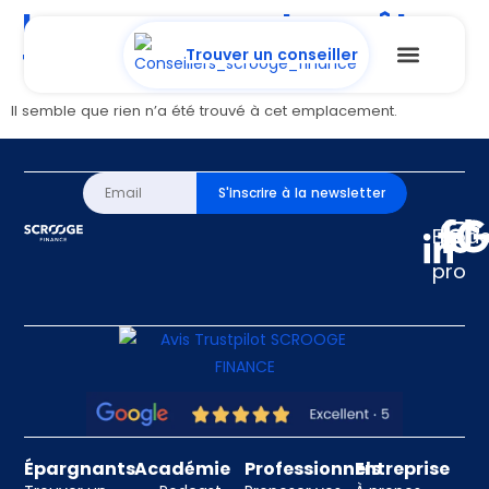
La page ne peut pas être
trouvée.
Trouver un conseiller
Il semble que rien n’a été trouvé à cet emplacement.
S'inscrire à la newsletter
Espa
pro
Épargnants
Académie
Professionnels
Entreprise