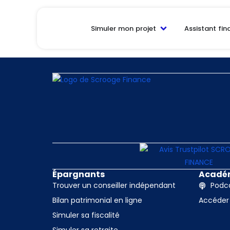
La page ne peu
Simuler mon projet
Assistant fin
Il semble que rien n’a été trouvé à cet emplace
Épargnants
Acadé
Trouver un conseiller indépendant
Podca
Bilan patrimonial en ligne
Accéder
Simuler sa fiscalité