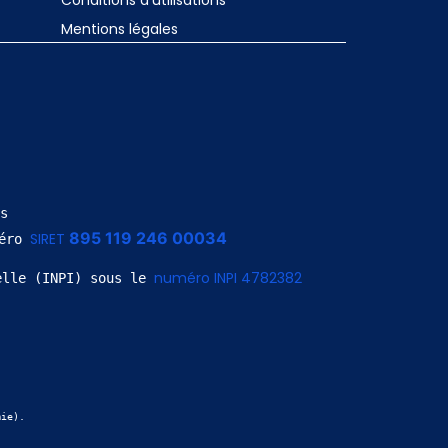
Conditions d'utilisations
Mentions légales
s
895 119 246 00034
SIRET 
éro 
numéro INPI 4782382
elle (INPI) sous le 
mie).