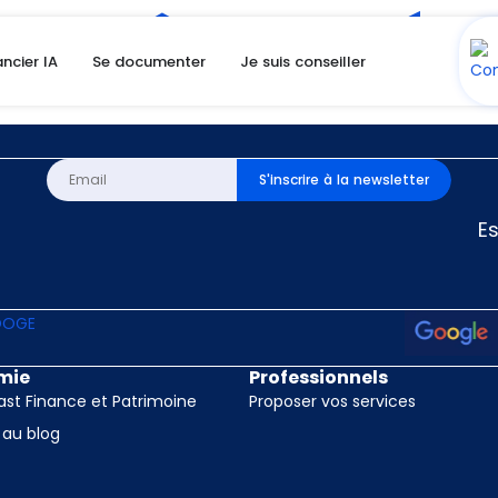
t pas être trouvée.
ancier IA
Se documenter
Je suis conseiller
ment.
S'inscrire à la newsletter
E
mie
Professionnels
st Finance et Patrimoine
Proposer vos services
 au blog