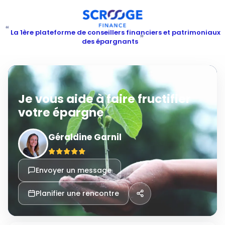
“
La 1ère plateforme de conseillers financiers et patrimoniaux
”
des épargnants
Je vous aide à faire fructifier
votre épargne
Géraldine Garnil
Envoyer un message
Planifier une rencontre