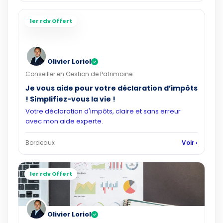
1er rdv Offert
Olivier Loriol
✓
Conseiller en Gestion de Patrimoine
Je vous aide pour votre déclaration d’impôts
! Simplifiez-vous la vie !
Votre déclaration d'impôts, claire et sans erreur
avec mon aide experte.
Bordeaux
Voir ›
1er rdv Offert
Olivier Loriol
✓