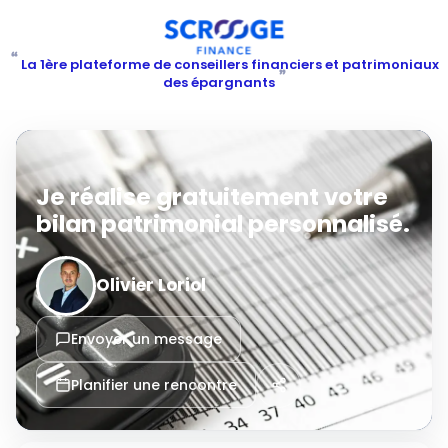
“
La 1ère plateforme de conseillers financiers et patrimoniaux
”
des épargnants
Je réalise gratuitement votre
bilan patrimonial personnalisé.
Olivier Loriol
Envoyer un message
Planifier une rencontre