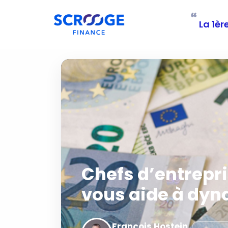
“
La 1èr
Chefs d’entrepri
vous aide à dyna
François Hostein