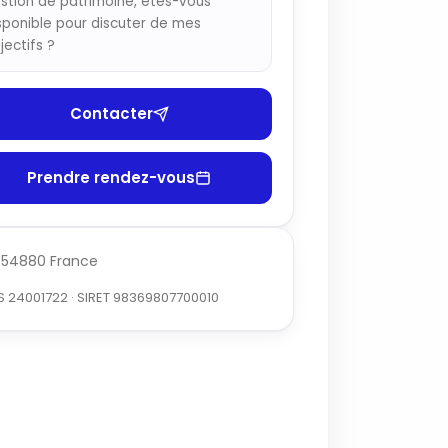
stion de patrimoine, êtes-vous
sponible pour discuter de mes
jectifs ?
Contacter
Prendre rendez-vous
 · 54880 France
S 24001722 · SIRET 98369807700010