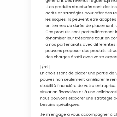
générant des revenus réguliers.[li in
:
Les produits structurés sont des in
actifs et stratégies pour offrir des 
les risques. Ils peuvent être adapté
en termes de durée de placement, de
Ces produits sont particulièrement i
dynamiser leur trésorerie tout en co
à nos partenariats avec différente
pouvons proposer des produits struc
des charges établi avec votre expe
[/ml]
En choisissant de placer une partie de 
pouvez non seulement améliorer le ren
stabilité financière de votre entrepris
situation financière et à une collabora
nous pouvons élaborer une stratégie d
besoins spécifiques.
Je m'engage à vous accompagner à cha