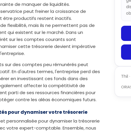
ge
rainte de manquer de liquidités.
di
rvatrice peut freiner la croissance de
ob
t être productifs restent inactifs.
 flexibilité, mais ils ne permettent pas de
nt qui existent sur le marché. Dans un
érêt sur les comptes courants sont
namiser cette trésorerie devient impérative
'entreprise.
ants sur des comptes peu rémunérés peut
atif. En d'autres termes, l'entreprise perd des
Thil
nérer en investissant ces fonds dans des
également affecter la compétitivité de
ORIA
ement parti de ses ressources financières pour
otéger contre les aléas économiques futurs.
tés pour dynamiser votre trésorerie
 personnalisée pour dynamiser la trésorerie
avec votre expert-comptable. Ensemble, nous