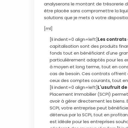
analyserons le montant de trésorerie d
être placée sans compromettre la liquid
solutions que je mets à votre dispositio
[ml]
[li indent=0 align=left]
Les contrats 
capitalisation sont des produits fina
fonds tout en bénéficiant d'une grand
particulièrement adaptés pour les e
à moyen et long terme, tout en conse
cas de besoin. Ces contrats offren
ceux des comptes courants, tout en 
[li indent=0 align=left]
L'usufruit de
Placement Immobilier (SCPI) permette
avoir à gérer directement les biens.
SCPI, votre entreprise peut bénéficie
détenus par la SCPI, tout en profita
est idéale pour les entreprises souha