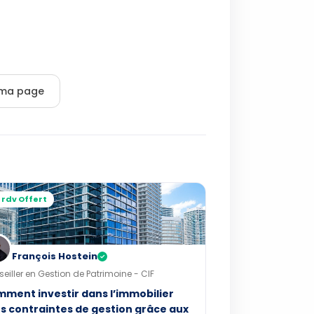
r ma page
 rdv Offert
François Hostein
✓
eiller en Gestion de Patrimoine - CIF
ment investir dans l’immobilier
s contraintes de gestion grâce aux