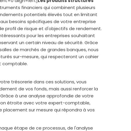
dent=0 align=left]
Les produits structurés
struments financiers qui combinent plusieurs
rendements potentiels élevés tout en limitant
s aux besoins spécifiques de votre entreprise
 profil de risque et d'objectifs de rendement.
ntéressants pour les entreprises souhaitant
nservant un certain niveau de sécurité. Grâce
s salles de marchés de grandes banques, nous
turés sur-mesure, qui respecteront un cahier
rt comptable.
votre trésorerie dans ces solutions, vous
dement de vos fonds, mais aussi renforcer la
e. Grâce à une analyse approfondie de votre
tion étroite avec votre expert-comptable,
e placement sur mesure qui répondra à vos
que étape de ce processus, de l'analyse