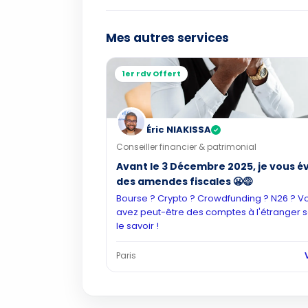
Mes autres services
1er rdv Offert
Éric NIAKISSA
✓
Conseiller financier & patrimonial
Avant le 3 Décembre 2025, je vous év
des amendes fiscales 😬😅
Bourse ? Crypto ? Crowdfunding ? N26 ? V
avez peut-être des comptes à l'étranger 
le savoir !
Paris