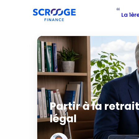
“
La 1èr
Partir à la retra
légal