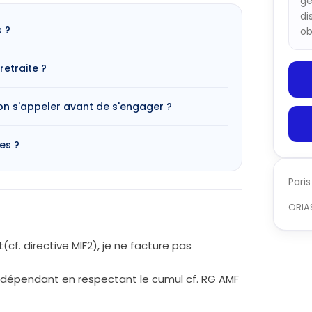
ge
di
s ?
ob
retraite ?
-on s'appeler avant de s'engager ?
es ?
Paris
ORIA
cf. directive MIF2), je ne facture pas
l indépendant en respectant le cumul cf. RG AMF