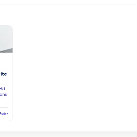
ite
ous
sans
Voir ›