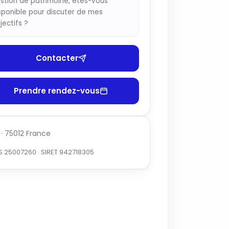
stion de patrimoine, êtes-vous
sponible pour discuter de mes
jectifs ?
Contacter
Prendre rendez-vous
 · 75012 France
S 25007260 · SIRET 942718305