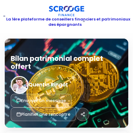
“
La 1ère plateforme de conseillers financiers et patrimoniaux
”
des épargnants
Bilan patrimonial complet
offert
Quentin Ringot
Envoyer un message
Planifier une rencontre