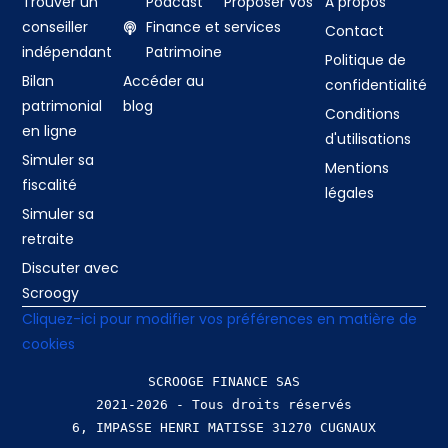
Trouver un
Podcast
Proposer vos
À propos
conseiller
Finance et
services
Contact
indépendant
Patrimoine
Politique de
Bilan
Accéder au
confidentialité
patrimonial
blog
Conditions
en ligne
d'utilisations
Simuler sa
Mentions
fiscalité
légales
Simuler sa
retraite
Discuter avec
Scroogy
Cliquez-ici pour modifier vos préférences en matière de
cookies
SCROOGE FINANCE SAS
2021-2026 - Tous droits réservés