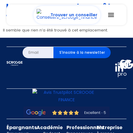
La page ne peut pas être
trouvée.
Trouver un conseiller
Il semble que rien n’a été trouvé à cet emplacement.
S'inscrire à la newsletter
Espa
pro
Épargnants
Académie
Professionnels
Entreprise