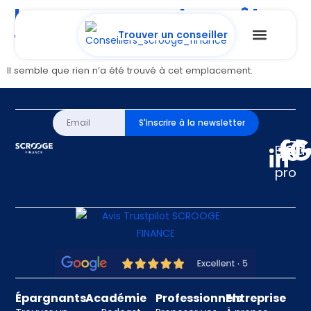
La page ne peut pas être
trouvée.
Trouver un conseiller
Il semble que rien n’a été trouvé à cet emplacement.
S'inscrire à la newsletter
Espa
pro
Épargnants
Académie
Professionnels
Entreprise