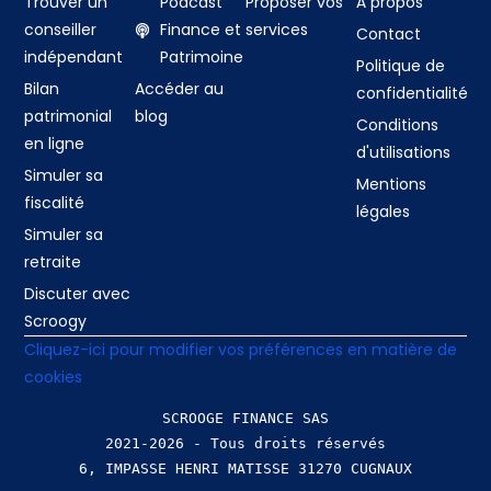
Trouver un
Podcast
Proposer vos
À propos
conseiller
Finance et
services
Contact
indépendant
Patrimoine
Politique de
Bilan
Accéder au
confidentialité
patrimonial
blog
Conditions
en ligne
d'utilisations
Simuler sa
Mentions
fiscalité
légales
Simuler sa
retraite
Discuter avec
Scroogy
Cliquez-ici pour modifier vos préférences en matière de
cookies
SCROOGE FINANCE SAS
2021-2026 - Tous droits réservés