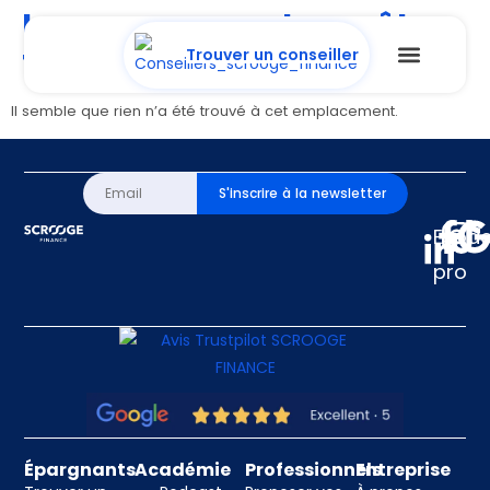
La page ne peut pas être
trouvée.
Trouver un conseiller
Il semble que rien n’a été trouvé à cet emplacement.
S'inscrire à la newsletter
Espa
pro
Épargnants
Académie
Professionnels
Entreprise