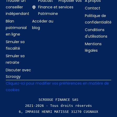
Trouver un
Podcast
Proposer vos
À propos
conseiller
Finance et
services
Contact
indépendant
Patrimoine
Politique de
Bilan
Accéder au
confidentialité
patrimonial
blog
Conditions
en ligne
d'utilisations
Simuler sa
Mentions
fiscalité
légales
Simuler sa
retraite
Discuter avec
Scroogy
Cliquez-ici pour modifier vos préférences en matière de
cookies
SCROOGE FINANCE SAS
2021-2026 - Tous droits réservés