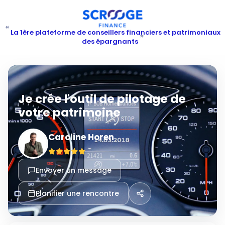
“
La 1ère plateforme de conseillers financiers et patrimoniaux
”
des épargnants
Je crée l'outil de pilotage de
votre patrimoine
Caroline Horen
Envoyer un message
Planifier une rencontre