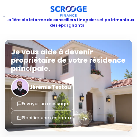
“
La 1ère plateforme de conseillers financiers et patrimoniaux
”
des épargnants
Je vous aide à devenir
propriétaire de votre résidence
principale.
Jérémie Testou
Envoyer un message
Planifier une rencontre