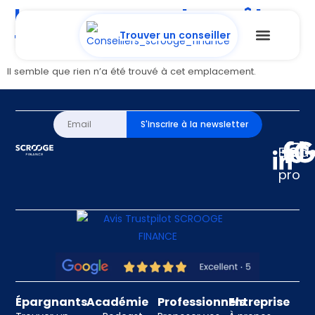
La page ne peut pas être
trouvée.
Trouver un conseiller
Il semble que rien n’a été trouvé à cet emplacement.
S'inscrire à la newsletter
Espa
pro
Épargnants
Académie
Professionnels
Entreprise