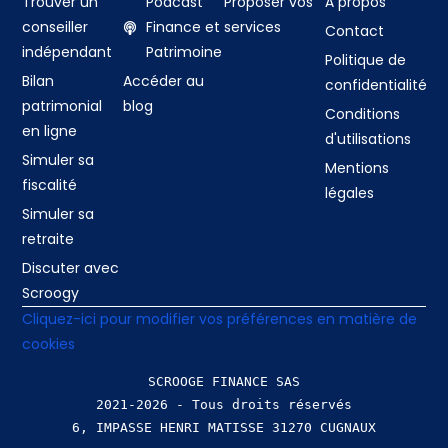
Trouver un
Podcast
Proposer vos
À propos
conseiller
Finance et
services
Contact
indépendant
Patrimoine
Politique de
Bilan
Accéder au
confidentialité
patrimonial
blog
Conditions
en ligne
d'utilisations
Simuler sa
Mentions
fiscalité
légales
Simuler sa
retraite
Discuter avec
Scroogy
Cliquez-ici pour modifier vos préférences en matière de
cookies
SCROOGE FINANCE SAS
2021-2026 - Tous droits réservés