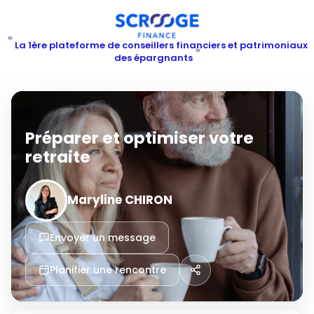
“
La 1ère plateforme de conseillers financiers et patrimoniaux
”
des épargnants
Préparer et optimiser votre
retraite
Maryline CHIRON
Envoyer un message
Planifier une rencontre