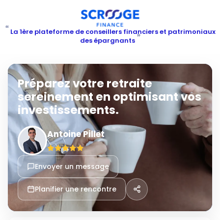
“
La 1ère plateforme de conseillers financiers et patrimoniaux
”
des épargnants
Préparez votre retraite
sereinement en optimisant vos
investissements.
Antoine Pillet
Envoyer un message
Planifier une rencontre